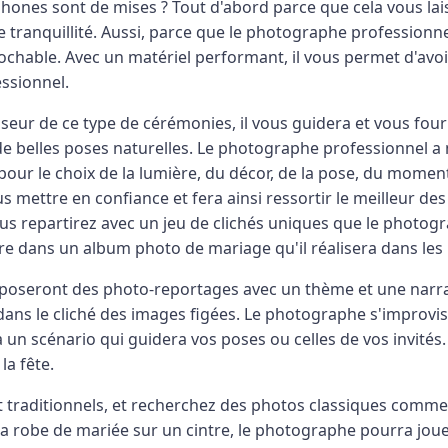
ones sont de mises ? Tout d'abord parce que cela vous lai
e tranquillité. Aussi, parce que le photographe professionn
rochable. Avec un matériel performant, il vous permet d'avo
essionnel.
seur de ce type de cérémonies, il vous guidera et vous fourn
e belles poses naturelles. Le photographe professionnel 
l pour le choix de la lumière, du décor, de la pose, du moment
ous mettre en confiance et fera ainsi ressortir le meilleur de
ous repartirez avec un jeu de clichés uniques que le photo
e dans un album photo de mariage qu'il réalisera dans les rè
poseront des photo-reportages avec un thème et une narrat
dans le cliché des images figées. Le photographe s'improvis
 un scénario qui guidera vos poses ou celles de vos invité
a fête.
t traditionnels, et recherchez des photos classiques comme 
a robe de mariée sur un cintre, le photographe pourra joue