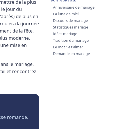
BON À SAVOIR
smettre de la plus
Anniversaire de mariage
 le jour du
La lune de miel
'après) de plus en
Discours de mariage
roulera la journée
Statistiques mariage
ement de la fête.
Idées mariage
 plus moderne,
Tradition du mariage
, une mise en
Le mot "je t'aime"
Demande en mariage
dans le mariage.
vail et rencontrez-
isse romande.