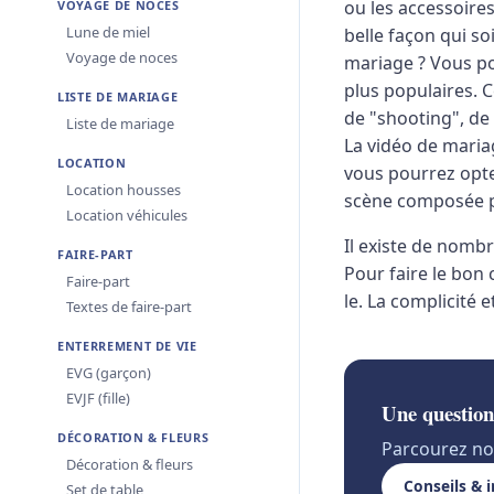
ou les accessoires
VOYAGE DE NOCES
Lune de miel
belle façon qui s
Voyage de noces
mariage ? Vous po
plus populaires. 
LISTE DE MARIAGE
de "shooting", de 
Liste de mariage
La vidéo de mariag
LOCATION
vous pourrez opte
Location housses
scène composée p
Location véhicules
Il existe de nomb
FAIRE-PART
Pour faire le bon 
Faire-part
le. La complicité 
Textes de faire-part
ENTERREMENT DE VIE
EVG (garçon)
EVJF (fille)
Une question
DÉCORATION & FLEURS
Parcourez nos
Décoration & fleurs
Conseils & 
Set de table