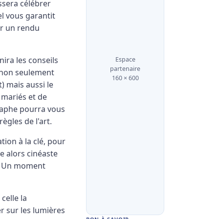
ssera célébrer
el vous garantit
ir un rendu
ira les conseils
Espace
partenaire
a non seulement
160 × 600
) mais aussi le
s mariés et de
graphe pourra vous
gles de l'art.
ion à la clé, pour
e alors cinéaste
s. Un moment
celle la
r sur les lumières