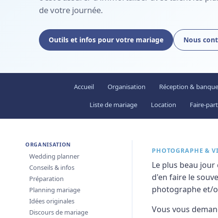
de votre journée.
Outils et infos pour votre mariage
Nous cont
Accueil
Organisation
Réception & banque
Liste de mariage
Location
Faire-part
ORGANISATION
PHOTOGRAPHE & V
Wedding planner
Le plus beau jour
Conseils & infos
d'en faire le souv
Préparation
photographe et/ou
Planning mariage
Idées originales
Vous vous demande
Discours de mariage