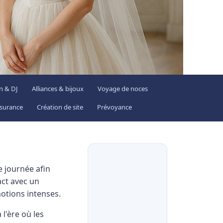
n & DJ
Alliances & bijoux
Voyage de noces
surance
Création de site
Prévoyance
e journée afin
act avec un
otions intenses.
l'ère où les