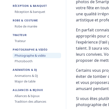
photos de Smartph
RÉCEPTION & BANQUET
votre fête en tout
Réception & banquet
une qualité irrép
artistique et prof
ROBE & COSTUME
Robe de mariée
En parfait connais
TRAITEUR
appropriés pour d
Traiteur
l'expérience (l'œi
talent. Il saura v
PHOTOGRAPHE & VIDÉO
leurs convives. V
Photographe & vidéo
proposer de mettr
Photobooth
Certains vous pro
ANIMATION & DJ
Animations & DJ
éviter de tomber 
Major de table
et vous proposera
amusant pendant l
ALLIANCES & BIJOUX
Alliances & bijoux
Si vous êtes plutô
Tradition des alliances
photographie de l