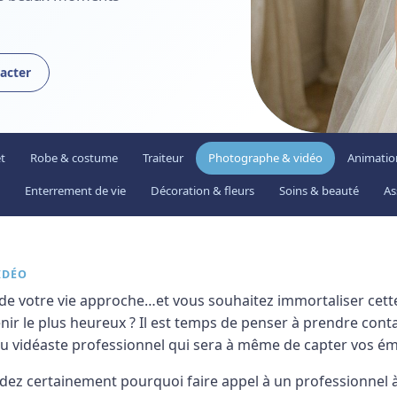
acter
t
Robe & costume
Traiteur
Photographe & vidéo
Animatio
Enterrement de vie
Décoration & fleurs
Soins & beauté
As
IDÉO
 de votre vie approche…et vous souhaitez immortaliser cett
enir le plus heureux ? Il est temps de penser à prendre cont
 vidéaste professionnel qui sera à même de capter vos ém
z certainement pourquoi faire appel à un professionnel à 