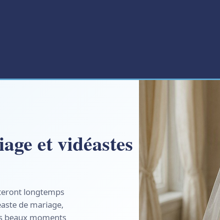
age et vidéastes
esteront longtemps
éaste de mariage,
plus beaux moments